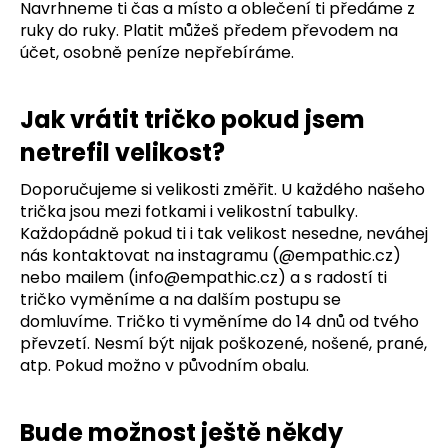
Navrhneme ti čas a místo a oblečení ti předáme z
a
ruky do ruky. Platit můžeš předem převodem na
j
účet, osobně peníze nepřebíráme.
í
t
Jak vrátit tričko pokud jsem
?
netrefil velikost?
Doporučujeme si velikosti změřit. U každého našeho
trička jsou mezi fotkami i velikostní tabulky.
Každopádně pokud ti i tak velikost nesedne, neváhej
HLEDAT
nás kontaktovat na instagramu (@empathic.cz)
nebo mailem (
info@empathic.cz
) a s radostí ti
tričko vyměníme a na dalším postupu se
domluvíme. Tričko ti vyměníme do 14 dnů od tvého
převzetí. Nesmí být nijak poškozené, nošené, prané,
atp. Pokud možno v původním obalu.
Bude možnost ještě někdy