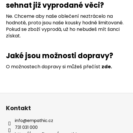
sehnat již vyprodané věci?
Ne. Chceme aby naše oblečení neztrácelo na
hodnotě, proto jsou naše kousky hodně limitované.
Pokud se zboží vyprodá, už ho nebudeš mít šanci
získat.
Jaké jsou možnosti dopravy?
O možnostech dopravy si můžeš přečíst
zde.
Z
á
Kontakt
p
a
info
@
empathic.cz
t
731 031 000