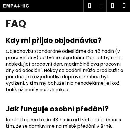
K
Přejít
Hledat
Náku
M
Přihlášen
na
o
obsah
Zpět
Zpět
košík
š
FAQ
í
C
k
o
Kdy mi přijde objednávka?
p
Objednávku standardně odesíláme do 48 hodin (v
o
pracovní dny) od tvého objednání. Dorazit by měla
t
následující pracovní den, maximálně dva pracovní
ř
dny od odeslání. Někdy se dodání může prodloužit o
e
pár dnů, jelikož jednotliví dopravci mohou být
vytížení. S tím my bohužel nic nenaděláme, jelikož
b
balík už není v našich rukou.
u
j
e
Jak funguje osobní předání?
t
Kontaktujeme tě do 48 hodin od tvého objednání s
e
tím, že se domluvíme na místě předání v Brně.
n