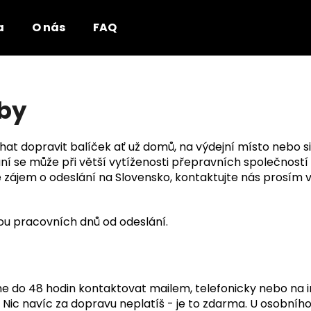
a
O nás
FAQ
Co potřebujete najít?
tby
HLEDAT
echat dopravit balíček ať už domů, na výdejní místo nebo 
ání se může při větší vytíženosti přepravních společnost
 zájem o odeslání na Slovensko, kontaktujte nás prosím
ou pracovních dnů od odeslání.
me do 48 hodin kontaktovat mailem, telefonicky nebo n
Nic navíc za dopravu neplatíš - je to zdarma. U osobní