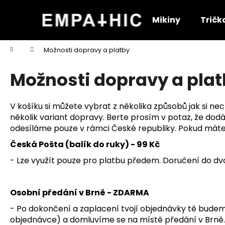
K
Přejít
na
o
Mikiny
Tričk
obsah
Zpět
Zpět
š
do
do
í
Domů
Možnosti dopravy a platby
k
obchodu
obchodu
Možnosti dopravy a pla
V košíku si můžete vybrat z několika způsobů jak si n
několik variant dopravy. Berte prosím v potaz, že dod
odesíláme pouze v rámci České republiky. Pokud máte
Česká Pošta (balík do ruky) - 99 Kč
- Lze využít pouze pro platbu předem. Doručení do dv
Osobní předání v Brně - ZDARMA
- Po dokončení a zaplacení tvojí objednávky tě bude
objednávce) a domluvíme se na místě předání v Brně. 