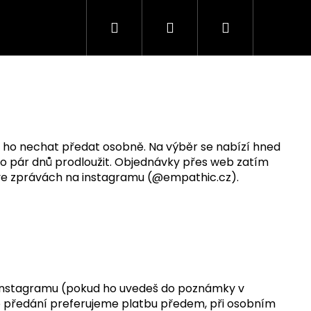
Hledat
Přihlášení
Nákupní
košík
si ho nechat předat osobně. Na výběr se nabízí hned
í o pár dnů prodloužit. Objednávky přes web zatím
 ve zprávách na instagramu (@empathic.cz).
a instagramu (pokud ho uvedeš do poznámky v
ho předání preferujeme platbu předem, při osobním